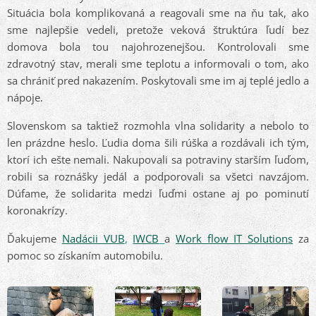
Situácia bola komplikovaná a reagovali sme na ňu tak, ako
sme najlepšie vedeli, pretože veková štruktúra ľudí bez
domova bola tou najohrozenejšou. Kontrolovali sme
zdravotný stav, merali sme teplotu a informovali o tom, ako
sa chrániť pred nakazením. Poskytovali sme im aj teplé jedlo a
nápoje.
Slovenskom sa taktiež rozmohla vlna solidarity a nebolo to
len prázdne heslo. Ľudia doma šili rúška a rozdávali ich tým,
ktorí ich ešte nemali. Nakupovali sa potraviny starším ľuďom,
robili sa roznášky jedál a podporovali sa všetci navzájom.
Dúfame, že solidarita medzi ľuďmi ostane aj po pominutí
koronakrízy.
Ďakujeme
Nadácii VUB
,
IWCB
a
Work flow IT Solution
s
za
pomoc so získaním automobilu.