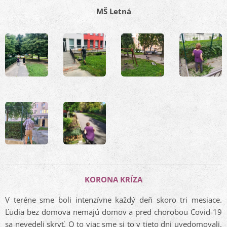
MŠ Letná
KORONA KRÍZA
V teréne sme boli intenzívne každý deň skoro tri mesiace.
Ľudia bez domova nemajú domov a pred chorobou Covid-19
sa nevedeli skryť. O to viac sme si to v tieto dni uvedomovali.