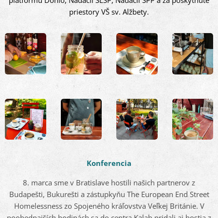
platformu Donio, Nadácii SLSP, Nadácii SPP a za poskytnuté
priestory VŠ sv. Alžbety.
Konferencia
8. marca sme v Bratislave hostili našich partnerov z
Budapešti, Bukurešti a zástupkyňu The European End Street
Homelessness zo Spojeného kráľovstva Veľkej Británie. V
poobednajších hodinách sa do centra Kalab pridali aj hostia z